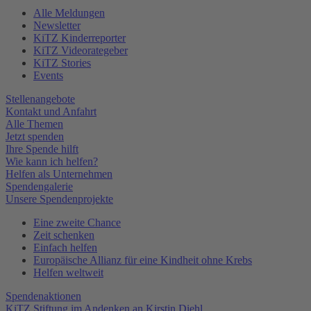
Alle Meldungen
Newsletter
KiTZ Kinderreporter
KiTZ Videorategeber
KiTZ Stories
Events
Stellenangebote
Kontakt und Anfahrt
Alle Themen
Jetzt spenden
Ihre Spende hilft
Wie kann ich helfen?
Helfen als Unternehmen
Spendengalerie
Unsere Spendenprojekte
Eine zweite Chance
Zeit schenken
Einfach helfen
Europäische Allianz für eine Kindheit ohne Krebs
Helfen weltweit
Spendenaktionen
KiTZ Stiftung im Andenken an Kirstin Diehl