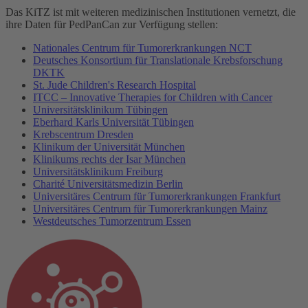
Das KiTZ ist mit weiteren medizinischen Institutionen vernetzt, die
ihre Daten für PedPanCan zur Verfügung stellen:
Nationales Centrum für Tumorerkrankungen NCT
Deutsches Konsortium für Translationale Krebsforschung
DKTK
St. Jude Children's Research Hospital
ITCC – Innovative Therapies for Children with Cancer
Universitätsklinikum Tübingen
Eberhard Karls Universität Tübingen
Krebscentrum Dresden
Klinikum der Universität München
Klinikums rechts der Isar München
Universitätsklinikum Freiburg
Charité Universitätsmedizin Berlin
Universitäres Centrum für Tumorerkrankungen Frankfurt
Universitäres Centrum für Tumorerkrankungen Mainz
Westdeutsches Tumorzentrum Essen