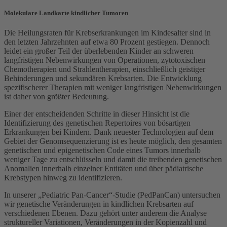
Molekulare Landkarte kindlicher Tumoren
Die Heilungsraten für Krebserkrankungen im Kindesalter sind in
den letzten Jahrzehnten auf etwa 80 Prozent gestiegen. Dennoch
leidet ein großer Teil der überlebenden Kinder an schweren
langfristigen Nebenwirkungen von Operationen, zytotoxischen
Chemotherapien und Strahlentherapien, einschließlich geistiger
Behinderungen und sekundären Krebsarten. Die Entwicklung
spezifischerer Therapien mit weniger langfristigen Nebenwirkungen
ist daher von größter Bedeutung.
Einer der entscheidenden Schritte in dieser Hinsicht ist die
Identifizierung des genetischen Repertoires von bösartigen
Erkrankungen bei Kindern. Dank neuester Technologien auf dem
Gebiet der Genomsequenzierung ist es heute möglich, den gesamten
genetischen und epigenetischen Code eines Tumors innerhalb
weniger Tage zu entschlüsseln und damit die treibenden genetischen
Anomalien innerhalb einzelner Entitäten und über pädiatrische
Krebstypen hinweg zu identifizieren.
In unserer „Pediatric Pan-Cancer“-Studie (PedPanCan) untersuchen
wir genetische Veränderungen in kindlichen Krebsarten auf
verschiedenen Ebenen. Dazu gehört unter anderem die Analyse
struktureller Variationen, Veränderungen in der Kopienzahl und