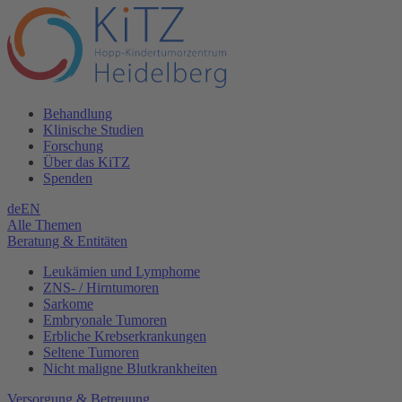
Behandlung
Klinische Studien
Forschung
Über das KiTZ
Spenden
de
EN
Alle Themen
Beratung & Entitäten
Leukämien und Lymphome
ZNS- / Hirntumoren
Sarkome
Embryonale Tumoren
Erbliche Krebserkrankungen
Seltene Tumoren
Nicht maligne Blutkrankheiten
Versorgung & Betreuung