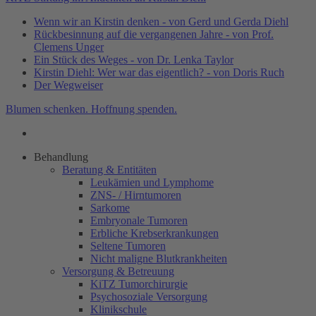
Wenn wir an Kirstin denken - von Gerd und Gerda Diehl
Rückbesinnung auf die vergangenen Jahre - von Prof.
Clemens Unger
Ein Stück des Weges - von Dr. Lenka Taylor
Kirstin Diehl: Wer war das eigentlich? - von Doris Ruch
Der Wegweiser
Blumen schenken. Hoffnung spenden.
Behandlung
Beratung & Entitäten
Leukämien und Lymphome
ZNS- / Hirntumoren
Sarkome
Embryonale Tumoren
Erbliche Krebserkrankungen
Seltene Tumoren
Nicht maligne Blutkrankheiten
Versorgung & Betreuung
KiTZ Tumorchirurgie
Psychosoziale Versorgung
Klinikschule