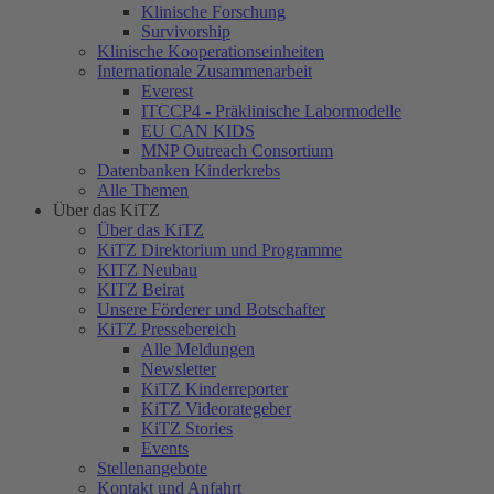
Klinische Forschung
Survivorship
Klinische Kooperationseinheiten
Internationale Zusammenarbeit
Everest
ITCCP4 - Präklinische Labormodelle
EU CAN KIDS
MNP Outreach Consortium
Datenbanken Kinderkrebs
Alle Themen
Über das KiTZ
Über das KiTZ
KiTZ Direktorium und Programme
KITZ Neubau
KITZ Beirat
Unsere Förderer und Botschafter
KiTZ Pressebereich
Alle Meldungen
Newsletter
KiTZ Kinderreporter
KiTZ Videorategeber
KiTZ Stories
Events
Stellenangebote
Kontakt und Anfahrt