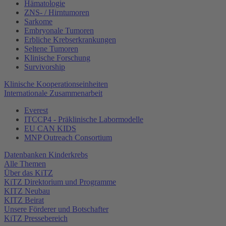
Hämatologie
ZNS- / Hirntumoren
Sarkome
Embryonale Tumoren
Erbliche Krebserkrankungen
Seltene Tumoren
Klinische Forschung
Survivorship
Klinische Kooperationseinheiten
Internationale Zusammenarbeit
Everest
ITCCP4 - Präklinische Labormodelle
EU CAN KIDS
MNP Outreach Consortium
Datenbanken Kinderkrebs
Alle Themen
Über das KiTZ
KiTZ Direktorium und Programme
KITZ Neubau
KITZ Beirat
Unsere Förderer und Botschafter
KiTZ Pressebereich