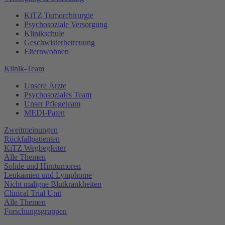
KiTZ Tumorchirurgie
Psychosoziale Versorgung
Klinikschule
Geschwisterbetreuung
Elternwohnen
Klinik-Team
Unsere Ärzte
Psychosoziales Team
Unser Pflegeteam
MEDI-Paten
Zweitmeinungen
Rückfallpatienten
KiTZ Wegbegleiter
Alle Themen
Solide und Hirntumoren
Leukämien und Lymphome
Nicht maligne Blutkrankheiten
Clinical Trial Unit
Alle Themen
Forschungsgruppen