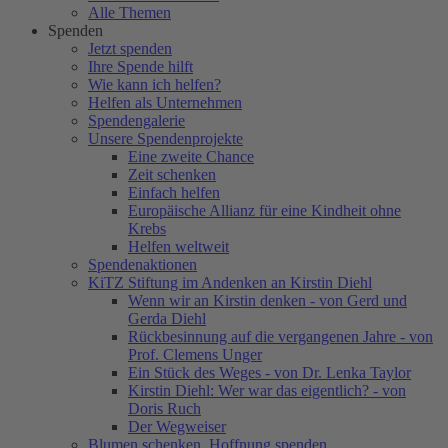
Alle Themen
Spenden
Jetzt spenden
Ihre Spende hilft
Wie kann ich helfen?
Helfen als Unternehmen
Spendengalerie
Unsere Spendenprojekte
Eine zweite Chance
Zeit schenken
Einfach helfen
Europäische Allianz für eine Kindheit ohne
Krebs
Helfen weltweit
Spendenaktionen
KiTZ Stiftung im Andenken an Kirstin Diehl
Wenn wir an Kirstin denken - von Gerd und
Gerda Diehl
Rückbesinnung auf die vergangenen Jahre - von
Prof. Clemens Unger
Ein Stück des Weges - von Dr. Lenka Taylor
Kirstin Diehl: Wer war das eigentlich? - von
Doris Ruch
Der Wegweiser
Blumen schenken. Hoffnung spenden.