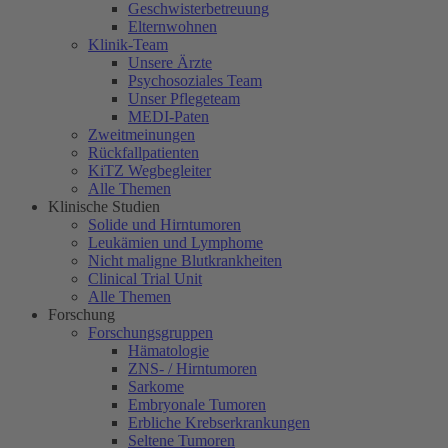
Geschwisterbetreuung
Elternwohnen
Klinik-Team
Unsere Ärzte
Psychosoziales Team
Unser Pflegeteam
MEDI-Paten
Zweitmeinungen
Rückfallpatienten
KiTZ Wegbegleiter
Alle Themen
Klinische Studien
Solide und Hirntumoren
Leukämien und Lymphome
Nicht maligne Blutkrankheiten
Clinical Trial Unit
Alle Themen
Forschung
Forschungsgruppen
Hämatologie
ZNS- / Hirntumoren
Sarkome
Embryonale Tumoren
Erbliche Krebserkrankungen
Seltene Tumoren