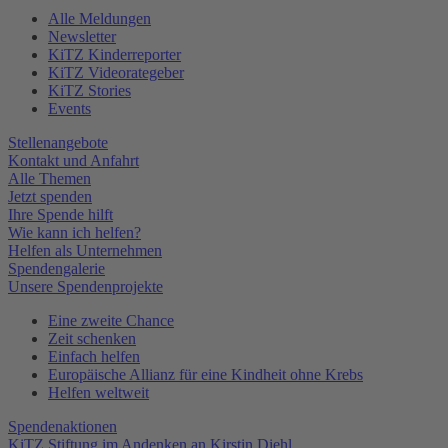
Alle Meldungen
Newsletter
KiTZ Kinderreporter
KiTZ Videorategeber
KiTZ Stories
Events
Stellenangebote
Kontakt und Anfahrt
Alle Themen
Jetzt spenden
Ihre Spende hilft
Wie kann ich helfen?
Helfen als Unternehmen
Spendengalerie
Unsere Spendenprojekte
Eine zweite Chance
Zeit schenken
Einfach helfen
Europäische Allianz für eine Kindheit ohne Krebs
Helfen weltweit
Spendenaktionen
KiTZ Stiftung im Andenken an Kirstin Diehl