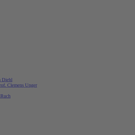
a Diehl
Prof. Clemens Unger
s Ruch