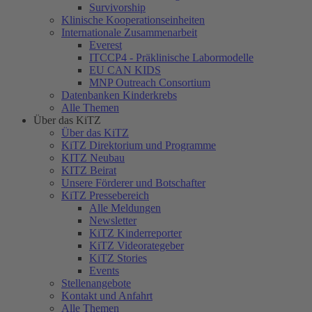
Survivorship
Klinische Kooperationseinheiten
Internationale Zusammenarbeit
Everest
ITCCP4 - Präklinische Labormodelle
EU CAN KIDS
MNP Outreach Consortium
Datenbanken Kinderkrebs
Alle Themen
Über das KiTZ
Über das KiTZ
KiTZ Direktorium und Programme
KITZ Neubau
KITZ Beirat
Unsere Förderer und Botschafter
KiTZ Pressebereich
Alle Meldungen
Newsletter
KiTZ Kinderreporter
KiTZ Videorategeber
KiTZ Stories
Events
Stellenangebote
Kontakt und Anfahrt
Alle Themen