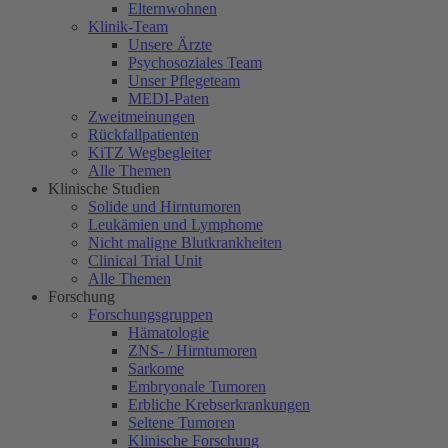
Elternwohnen
Klinik-Team
Unsere Ärzte
Psychosoziales Team
Unser Pflegeteam
MEDI-Paten
Zweitmeinungen
Rückfallpatienten
KiTZ Wegbegleiter
Alle Themen
Klinische Studien
Solide und Hirntumoren
Leukämien und Lymphome
Nicht maligne Blutkrankheiten
Clinical Trial Unit
Alle Themen
Forschung
Forschungsgruppen
Hämatologie
ZNS- / Hirntumoren
Sarkome
Embryonale Tumoren
Erbliche Krebserkrankungen
Seltene Tumoren
Klinische Forschung