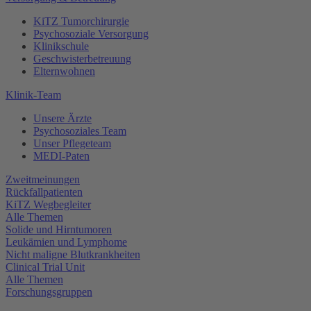
KiTZ Tumorchirurgie
Psychosoziale Versorgung
Klinikschule
Geschwisterbetreuung
Elternwohnen
Klinik-Team
Unsere Ärzte
Psychosoziales Team
Unser Pflegeteam
MEDI-Paten
Zweitmeinungen
Rückfallpatienten
KiTZ Wegbegleiter
Alle Themen
Solide und Hirntumoren
Leukämien und Lymphome
Nicht maligne Blutkrankheiten
Clinical Trial Unit
Alle Themen
Forschungsgruppen