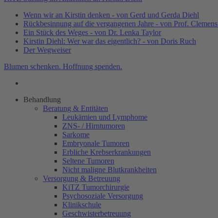
Wenn wir an Kirstin denken - von Gerd und Gerda Diehl
Rückbesinnung auf die vergangenen Jahre - von Prof. Clemen
Ein Stück des Weges - von Dr. Lenka Taylor
Kirstin Diehl: Wer war das eigentlich? - von Doris Ruch
Der Wegweiser
Blumen schenken. Hoffnung spenden.
Behandlung
Beratung & Entitäten
Leukämien und Lymphome
ZNS- / Hirntumoren
Sarkome
Embryonale Tumoren
Erbliche Krebserkrankungen
Seltene Tumoren
Nicht maligne Blutkrankheiten
Versorgung & Betreuung
KiTZ Tumorchirurgie
Psychosoziale Versorgung
Klinikschule
Geschwisterbetreuung