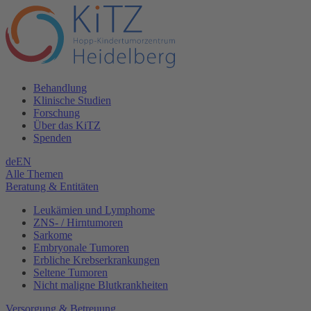
Behandlung
Klinische Studien
Forschung
Über das KiTZ
Spenden
de
EN
Alle Themen
Beratung & Entitäten
Leukämien und Lymphome
ZNS- / Hirntumoren
Sarkome
Embryonale Tumoren
Erbliche Krebserkrankungen
Seltene Tumoren
Nicht maligne Blutkrankheiten
Versorgung & Betreuung