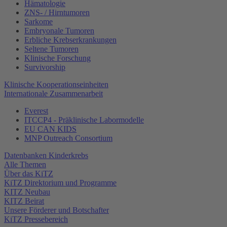
Hämatologie
ZNS- / Hirntumoren
Sarkome
Embryonale Tumoren
Erbliche Krebserkrankungen
Seltene Tumoren
Klinische Forschung
Survivorship
Klinische Kooperationseinheiten
Internationale Zusammenarbeit
Everest
ITCCP4 - Präklinische Labormodelle
EU CAN KIDS
MNP Outreach Consortium
Datenbanken Kinderkrebs
Alle Themen
Über das KiTZ
KiTZ Direktorium und Programme
KITZ Neubau
KITZ Beirat
Unsere Förderer und Botschafter
KiTZ Pressebereich