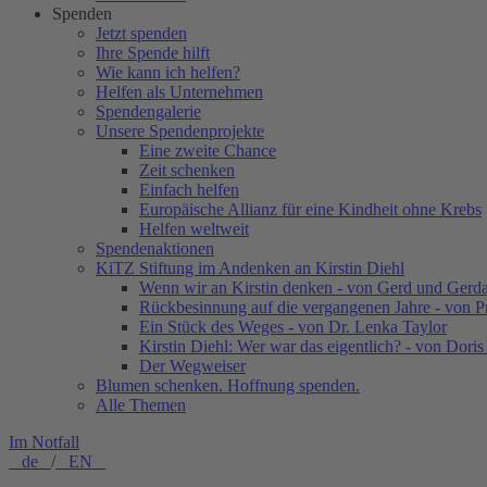
Spenden
Jetzt spenden
Ihre Spende hilft
Wie kann ich helfen?
Helfen als Unternehmen
Spendengalerie
Unsere Spendenprojekte
Eine zweite Chance
Zeit schenken
Einfach helfen
Europäische Allianz für eine Kindheit ohne Krebs
Helfen weltweit
Spendenaktionen
KiTZ Stiftung im Andenken an Kirstin Diehl
Wenn wir an Kirstin denken - von Gerd und Gerd
Rückbesinnung auf die vergangenen Jahre - von 
Ein Stück des Weges - von Dr. Lenka Taylor
Kirstin Diehl: Wer war das eigentlich? - von Dori
Der Wegweiser
Blumen schenken. Hoffnung spenden.
Alle Themen
Im Notfall
de
/
EN