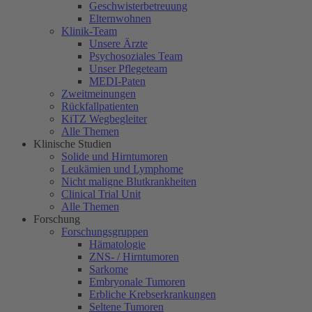
Geschwisterbetreuung
Elternwohnen
Klinik-Team
Unsere Ärzte
Psychosoziales Team
Unser Pflegeteam
MEDI-Paten
Zweitmeinungen
Rückfallpatienten
KiTZ Wegbegleiter
Alle Themen
Klinische Studien
Solide und Hirntumoren
Leukämien und Lymphome
Nicht maligne Blutkrankheiten
Clinical Trial Unit
Alle Themen
Forschung
Forschungsgruppen
Hämatologie
ZNS- / Hirntumoren
Sarkome
Embryonale Tumoren
Erbliche Krebserkrankungen
Seltene Tumoren