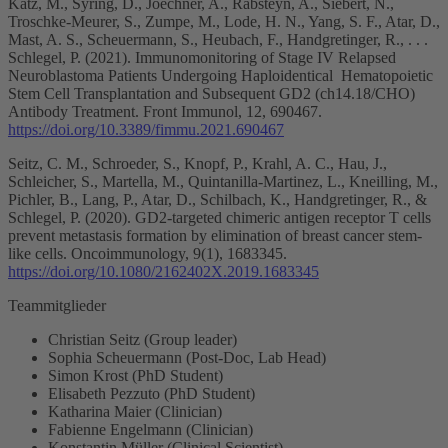
Katz, M., Syring, D., Joechner, A., Rabsteyn, A., Siebert, N.,
Troschke-Meurer, S., Zumpe, M., Lode, H. N., Yang, S. F., Atar, D.,
Mast, A. S., Scheuermann, S., Heubach, F., Handgretinger, R., . . .
Schlegel, P. (2021). Immunomonitoring of Stage IV Relapsed
Neuroblastoma Patients Undergoing Haploidentical Hematopoietic
Stem Cell Transplantation and Subsequent GD2 (ch14.18/CHO)
Antibody Treatment. Front Immunol, 12, 690467.
https://doi.org/10.3389/fimmu.2021.690467
Seitz, C. M., Schroeder, S., Knopf, P., Krahl, A. C., Hau, J.,
Schleicher, S., Martella, M., Quintanilla-Martinez, L., Kneilling, M.,
Pichler, B., Lang, P., Atar, D., Schilbach, K., Handgretinger, R., &
Schlegel, P. (2020). GD2-targeted chimeric antigen receptor T cells
prevent metastasis formation by elimination of breast cancer stem-
like cells. Oncoimmunology, 9(1), 1683345.
https://doi.org/10.1080/2162402X.2019.1683345
Teammitglieder
Christian Seitz (Group leader)
Sophia Scheuermann (Post-Doc, Lab Head)
Simon Krost (PhD Student)
Elisabeth Pezzuto (PhD Student)
Katharina Maier (Clinician)
Fabienne Engelmann (Clinician)
Konstantin Müller (Clinical Scientist)