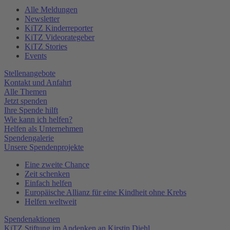
Alle Meldungen
Newsletter
KiTZ Kinderreporter
KiTZ Videorategeber
KiTZ Stories
Events
Stellenangebote
Kontakt und Anfahrt
Alle Themen
Jetzt spenden
Ihre Spende hilft
Wie kann ich helfen?
Helfen als Unternehmen
Spendengalerie
Unsere Spendenprojekte
Eine zweite Chance
Zeit schenken
Einfach helfen
Europäische Allianz für eine Kindheit ohne Krebs
Helfen weltweit
Spendenaktionen
KiTZ Stiftung im Andenken an Kirstin Diehl