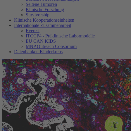
Seltene Tumoren
Klinische Forschung
Survivorship
Klinische Kooperationseinheiten
Internationale Zusammenarbeit
Everest
ITCCP4 - Präklinische Labormodelle
EU CAN KIDS
MNP Outreach Consortium
Datenbanken Kinderkrebs