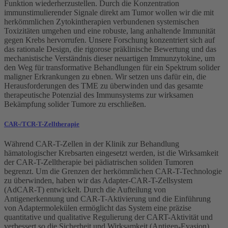
Funktion wiederherzustellen. Durch die Konzentration
immunstimulierender Signale direkt am Tumor wollen wir die mit
herkömmlichen Zytokintherapien verbundenen systemischen
Toxizitäten umgehen und eine robuste, lang anhaltende Immunität
gegen Krebs hervorrufen. Unsere Forschung konzentriert sich auf
das rationale Design, die rigorose präklinische Bewertung und das
mechanistische Verständnis dieser neuartigen Immunzytokine, um
den Weg für transformative Behandlungen für ein Spektrum solider
maligner Erkrankungen zu ebnen. Wir setzen uns dafür ein, die
Herausforderungen des TME zu überwinden und das gesamte
therapeutische Potenzial des Immunsystems zur wirksamen
Bekämpfung solider Tumore zu erschließen.
CAR-/TCR-T-Zelltherapie
Während CAR-T-Zellen in der Klinik zur Behandlung
hämatologischer Krebsarten eingesetzt werden, ist die Wirksamkeit
der CAR-T-Zelltherapie bei pädiatrischen soliden Tumoren
begrenzt. Um die Grenzen der herkömmlichen CAR-T-Technologie
zu überwinden, haben wir das Adapter-CAR-T-Zellsystem
(AdCAR-T) entwickelt. Durch die Aufteilung von
Antigenerkennung und CAR-T-Aktivierung und die Einführung
von Adaptermolekülen ermöglicht das System eine präzise
quantitative und qualitative Regulierung der CART-Aktivität und
verbessert so die Sicherheit und Wirksamkeit (Antigen-Evasion).