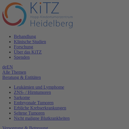
Behandlung
Klinische Studien
Forschung
Über das KiTZ
Spenden
de
EN
Alle Themen
Beratung & Entitäten
Leukämien und Lymphome
ZNS- / Hirntumoren
Sarkome
Embryonale Tumoren
Erbliche Krebserkrankungen
Seltene Tumoren
Nicht maligne Blutkrankheiten
Versorgung & Betreuung