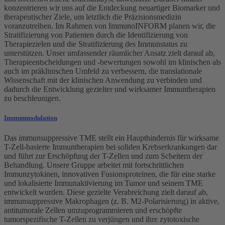
konzentrieren wir uns auf die Entdeckung neuartiger Biomarker und
therapeutischer Ziele, um letztlich die Präzisionsmedizin
voranzutreiben. Im Rahmen von ImmunoINFORM planen wir, die
Stratifizierung von Patienten durch die Identifizierung von
Therapiezielen und die Stratifizierung des Immunstatus zu
unterstützen. Unser umfassender räumlicher Ansatz zielt darauf ab,
Therapieentscheidungen und -bewertungen sowohl im klinischen als
auch im präklinischen Umfeld zu verbessern, die translationale
Wissenschaft mit der klinischen Anwendung zu verbinden und
dadurch die Entwicklung gezielter und wirksamer Immuntherapien
zu beschleunigen.
Immunmodulation
Das immunsuppressive TME stellt ein Haupthindernis für wirksame
T-Zell-basierte Immuntherapien bei soliden Krebserkrankungen dar
und führt zur Erschöpfung der T-Zellen und zum Scheitern der
Behandlung. Unsere Gruppe arbeitet mit fortschrittlichen
Immunzytokinen, innovativen Fusionsproteinen, die für eine starke
und lokalisierte Immunaktivierung im Tumor und seinem TME
entwickelt wurden. Diese gezielte Verabreichung zielt darauf ab,
immunsuppressive Makrophagen (z. B. M2-Polarisierung) in aktive,
antitumorale Zellen umzuprogrammieren und erschöpfte
tumorspezifische T-Zellen zu verjüngen und ihre zytotoxische