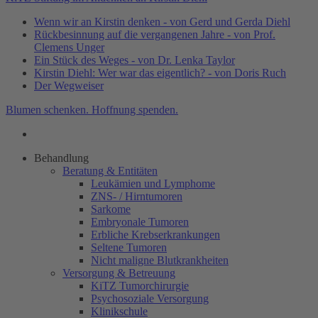
Wenn wir an Kirstin denken - von Gerd und Gerda Diehl
Rückbesinnung auf die vergangenen Jahre - von Prof.
Clemens Unger
Ein Stück des Weges - von Dr. Lenka Taylor
Kirstin Diehl: Wer war das eigentlich? - von Doris Ruch
Der Wegweiser
Blumen schenken. Hoffnung spenden.
Behandlung
Beratung & Entitäten
Leukämien und Lymphome
ZNS- / Hirntumoren
Sarkome
Embryonale Tumoren
Erbliche Krebserkrankungen
Seltene Tumoren
Nicht maligne Blutkrankheiten
Versorgung & Betreuung
KiTZ Tumorchirurgie
Psychosoziale Versorgung
Klinikschule