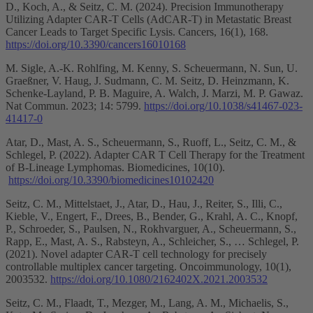
D., Koch, A., & Seitz, C. M. (2024). Precision Immunotherapy
Utilizing Adapter CAR-T Cells (AdCAR-T) in Metastatic Breast
Cancer Leads to Target Specific Lysis. Cancers, 16(1), 168.
https://doi.org/10.3390/cancers16010168
M. Sigle, A.-K. Rohlfing, M. Kenny, S. Scheuermann, N. Sun, U.
Graeßner, V. Haug, J. Sudmann, C. M. Seitz, D. Heinzmann, K.
Schenke-Layland, P. B. Maguire, A. Walch, J. Marzi, M. P. Gawaz.
Nat Commun. 2023; 14: 5799.
https://doi.org/10.1038/s41467-023-
41417-0
Atar, D., Mast, A. S., Scheuermann, S., Ruoff, L., Seitz, C. M., &
Schlegel, P. (2022). Adapter CAR T Cell Therapy for the Treatment
of B-Lineage Lymphomas. Biomedicines, 10(10).
https://doi.org/10.3390/biomedicines10102420
Seitz, C. M., Mittelstaet, J., Atar, D., Hau, J., Reiter, S., Illi, C.,
Kieble, V., Engert, F., Drees, B., Bender, G., Krahl, A. C., Knopf,
P., Schroeder, S., Paulsen, N., Rokhvarguer, A., Scheuermann, S.,
Rapp, E., Mast, A. S., Rabsteyn, A., Schleicher, S., … Schlegel, P.
(2021). Novel adapter CAR-T cell technology for precisely
controllable multiplex cancer targeting. Oncoimmunology, 10(1),
2003532.
https://doi.org/10.1080/2162402X.2021.2003532
Seitz, C. M., Flaadt, T., Mezger, M., Lang, A. M., Michaelis, S.,