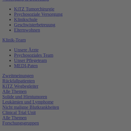
KiTZ Tumorchirurgie
Psychosoziale Versorgung
Klinikschule
Geschwisterbetreuung
Elternwohnen
Klinik-Team
Unsere Ärzte
Psychosoziales Team
Unser Pflegeteam
MEDI-Paten
Zweitmeinungen
Rückfallpatienten
KiTZ Wegbegleiter
Alle Themen
Solide und Hirntumoren
Leukämien und Lymphome
Nicht maligne Blutkrankheiten
Clinical Trial Unit
Alle Themen
Forschungsgruppen