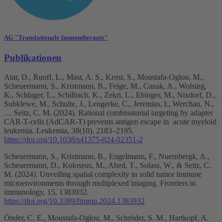
AG "Translationale Immuntherapie"
Publikationen
Atar, D., Ruoff, L., Mast, A. S., Krost, S., Moustafa-Oglou, M.,
Scheuermann, S., Kristmann, B., Feige, M., Canak, A., Wolsing,
K., Schlager, L., Schilbach, K., Zekri, L., Ebinger, M., Nixdorf, D.,
Subklewe, M., Schulte, J., Lengerke, C., Jeremias, I., Werchau, N.,
… Seitz, C. M. (2024). Rational combinatorial targeting by adapter
CAR-T-cells (AdCAR-T) prevents antigen escape in acute myeloid
leukemia. Leukemia, 38(10), 2183–2195.
https://doi.org/10.1038/s41375-024-02351-2
Scheuermann, S., Kristmann, B., Engelmann, F., Nuernbergk, A.,
Scheuermann, D., Koloseus, M., Abed, T., Solass, W., & Seitz, C.
M. (2024). Unveiling spatial complexity in solid tumor immune
microenvironments through multiplexed imaging. Frontiers in
immunology, 15, 1383932.
https://doi.org/10.3389/fimmu.2024.1383932
Önder, C. E., Moustafa-Oglou, M., Schröder, S. M., Hartkopf, A.