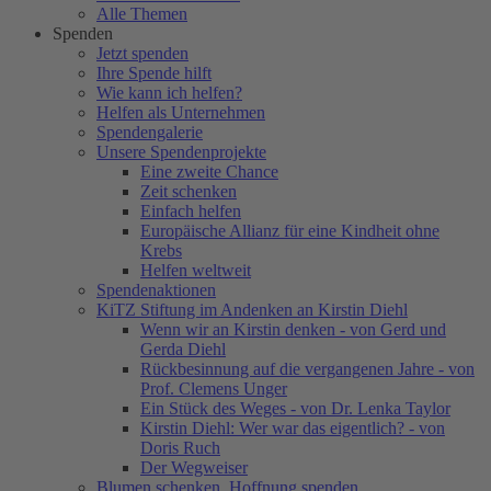
Alle Themen
Spenden
Jetzt spenden
Ihre Spende hilft
Wie kann ich helfen?
Helfen als Unternehmen
Spendengalerie
Unsere Spendenprojekte
Eine zweite Chance
Zeit schenken
Einfach helfen
Europäische Allianz für eine Kindheit ohne
Krebs
Helfen weltweit
Spendenaktionen
KiTZ Stiftung im Andenken an Kirstin Diehl
Wenn wir an Kirstin denken - von Gerd und
Gerda Diehl
Rückbesinnung auf die vergangenen Jahre - von
Prof. Clemens Unger
Ein Stück des Weges - von Dr. Lenka Taylor
Kirstin Diehl: Wer war das eigentlich? - von
Doris Ruch
Der Wegweiser
Blumen schenken. Hoffnung spenden.