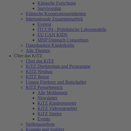
Klinische Forschung
Survivorship
Klinische Kooperationseinheiten
Internationale Zusammenarbeit
Everest
ITCCP4 - Präklinische Labormodelle
EU CAN KIDS
MNP Outreach Consortium
Datenbanken Kinderkrebs
Alle Themen
Über das KiTZ
Über das KiTZ
KiTZ Direktorium und Programme
KITZ Neubau
KITZ Beirat
Unsere Förderer und Botschafter
KiTZ Pressebereich
Alle Meldungen
Newsletter
KiTZ Kinderreporter
KiTZ Videorategeber
KiTZ Stories
Events
Stellenangebote
Kontakt und Anfahrt