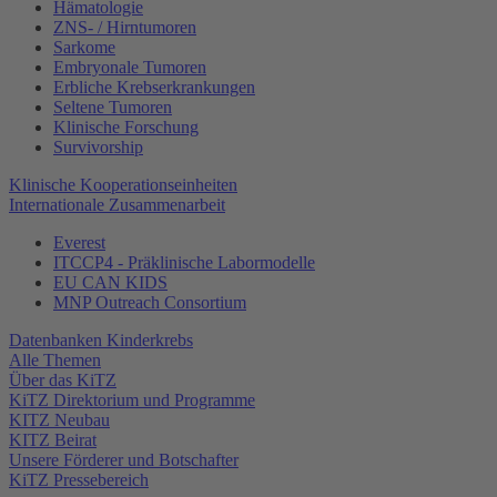
Hämatologie
ZNS- / Hirntumoren
Sarkome
Embryonale Tumoren
Erbliche Krebserkrankungen
Seltene Tumoren
Klinische Forschung
Survivorship
Klinische Kooperationseinheiten
Internationale Zusammenarbeit
Everest
ITCCP4 - Präklinische Labormodelle
EU CAN KIDS
MNP Outreach Consortium
Datenbanken Kinderkrebs
Alle Themen
Über das KiTZ
KiTZ Direktorium und Programme
KITZ Neubau
KITZ Beirat
Unsere Förderer und Botschafter
KiTZ Pressebereich