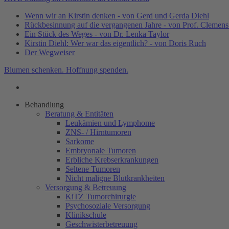
Wenn wir an Kirstin denken - von Gerd und Gerda Diehl
Rückbesinnung auf die vergangenen Jahre - von Prof. Clemen
Ein Stück des Weges - von Dr. Lenka Taylor
Kirstin Diehl: Wer war das eigentlich? - von Doris Ruch
Der Wegweiser
Blumen schenken. Hoffnung spenden.
Behandlung
Beratung & Entitäten
Leukämien und Lymphome
ZNS- / Hirntumoren
Sarkome
Embryonale Tumoren
Erbliche Krebserkrankungen
Seltene Tumoren
Nicht maligne Blutkrankheiten
Versorgung & Betreuung
KiTZ Tumorchirurgie
Psychosoziale Versorgung
Klinikschule
Geschwisterbetreuung