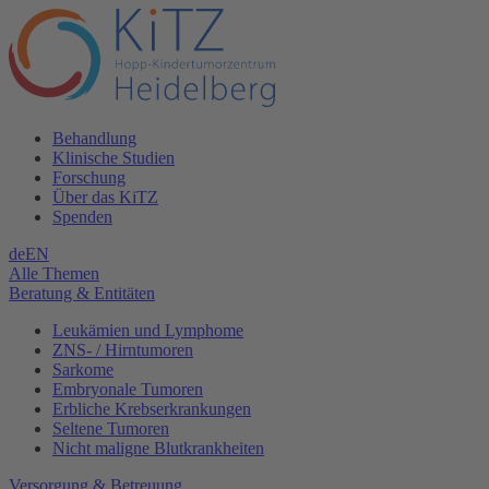
Behandlung
Klinische Studien
Forschung
Über das KiTZ
Spenden
de
EN
Alle Themen
Beratung & Entitäten
Leukämien und Lymphome
ZNS- / Hirntumoren
Sarkome
Embryonale Tumoren
Erbliche Krebserkrankungen
Seltene Tumoren
Nicht maligne Blutkrankheiten
Versorgung & Betreuung