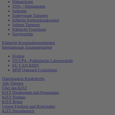
Hämatologie
ZNS- / Hirntumoren
Sarkome
Embryonale Tumoren
Erbliche Krebserkrankungen
Seltene Tumoren
Klinische Forschung
Survivorship
Klinische Kooperationseinheiten
Internationale Zusammenarbeit
Everest
ITCCP4 - Präklinische Labormodelle
EU CAN KIDS
MNP Outreach Consortium
Datenbanken Kinderkrebs
Alle Themen
Über das KiTZ
KiTZ Direktorium und Programme
KITZ Neubau
KITZ Beirat
Unsere Förderer und Botschafter
KiTZ Pressebereich