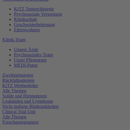
KiTZ Tumorchirurgie
Psychosoziale Versorgung
Klinikschule
Geschwisterbetreuung
Elternwohnen
Klinik-Team
Unsere Ärzte
Psychosoziales Team
Unser Pflegeteam
MEDI-Paten
Zweitmeinungen
Rückfallpatienten
KiTZ Wegbegleiter
Alle Themen
Solide und Hirntumoren
Leukämien und Lymphome
Nicht maligne Blutkrankheiten
Clinical Trial Unit
Alle Themen
Forschungsgruppen