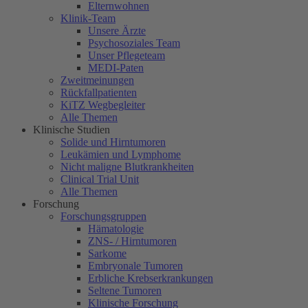
Elternwohnen
Klinik-Team
Unsere Ärzte
Psychosoziales Team
Unser Pflegeteam
MEDI-Paten
Zweitmeinungen
Rückfallpatienten
KiTZ Wegbegleiter
Alle Themen
Klinische Studien
Solide und Hirntumoren
Leukämien und Lymphome
Nicht maligne Blutkrankheiten
Clinical Trial Unit
Alle Themen
Forschung
Forschungsgruppen
Hämatologie
ZNS- / Hirntumoren
Sarkome
Embryonale Tumoren
Erbliche Krebserkrankungen
Seltene Tumoren
Klinische Forschung