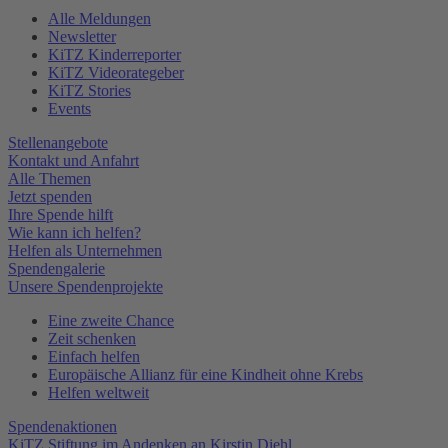
Alle Meldungen
Newsletter
KiTZ Kinderreporter
KiTZ Videorategeber
KiTZ Stories
Events
Stellenangebote
Kontakt und Anfahrt
Alle Themen
Jetzt spenden
Ihre Spende hilft
Wie kann ich helfen?
Helfen als Unternehmen
Spendengalerie
Unsere Spendenprojekte
Eine zweite Chance
Zeit schenken
Einfach helfen
Europäische Allianz für eine Kindheit ohne Krebs
Helfen weltweit
Spendenaktionen
KiTZ Stiftung im Andenken an Kirstin Diehl