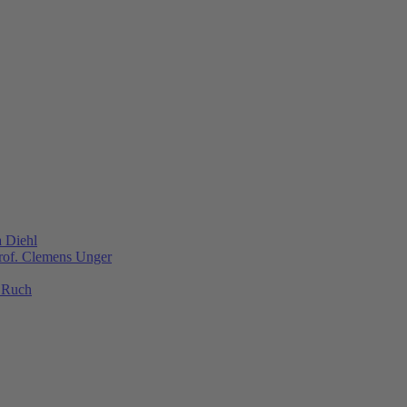
a Diehl
Prof. Clemens Unger
s Ruch