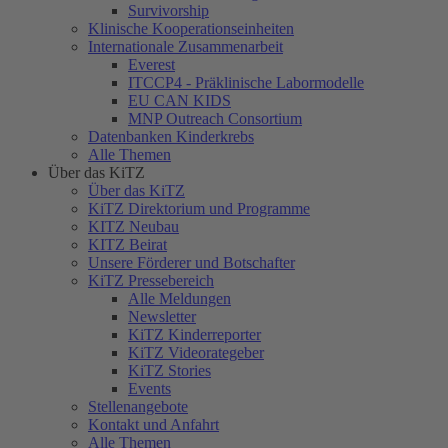
Survivorship
Klinische Kooperationseinheiten
Internationale Zusammenarbeit
Everest
ITCCP4 - Präklinische Labormodelle
EU CAN KIDS
MNP Outreach Consortium
Datenbanken Kinderkrebs
Alle Themen
Über das KiTZ
Über das KiTZ
KiTZ Direktorium und Programme
KITZ Neubau
KITZ Beirat
Unsere Förderer und Botschafter
KiTZ Pressebereich
Alle Meldungen
Newsletter
KiTZ Kinderreporter
KiTZ Videorategeber
KiTZ Stories
Events
Stellenangebote
Kontakt und Anfahrt
Alle Themen