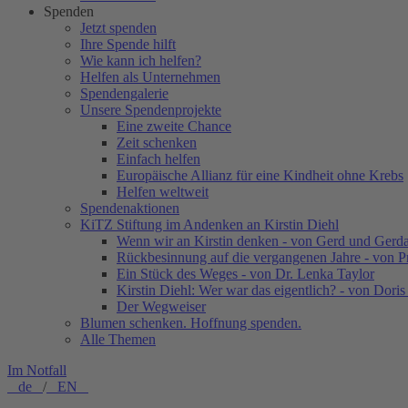
Spenden
Jetzt spenden
Ihre Spende hilft
Wie kann ich helfen?
Helfen als Unternehmen
Spendengalerie
Unsere Spendenprojekte
Eine zweite Chance
Zeit schenken
Einfach helfen
Europäische Allianz für eine Kindheit ohne Krebs
Helfen weltweit
Spendenaktionen
KiTZ Stiftung im Andenken an Kirstin Diehl
Wenn wir an Kirstin denken - von Gerd und Gerd
Rückbesinnung auf die vergangenen Jahre - von 
Ein Stück des Weges - von Dr. Lenka Taylor
Kirstin Diehl: Wer war das eigentlich? - von Dori
Der Wegweiser
Blumen schenken. Hoffnung spenden.
Alle Themen
Im Notfall
de
/
EN