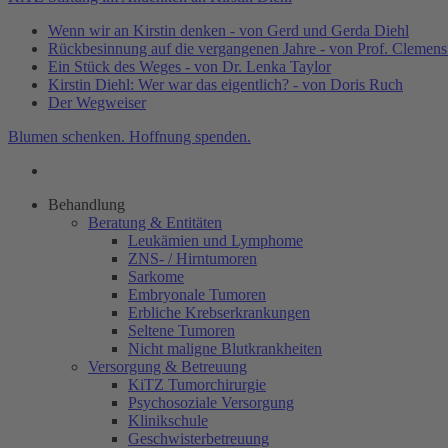
Wenn wir an Kirstin denken - von Gerd und Gerda Diehl
Rückbesinnung auf die vergangenen Jahre - von Prof. Clemen
Ein Stück des Weges - von Dr. Lenka Taylor
Kirstin Diehl: Wer war das eigentlich? - von Doris Ruch
Der Wegweiser
Blumen schenken. Hoffnung spenden.
Behandlung
Beratung & Entitäten
Leukämien und Lymphome
ZNS- / Hirntumoren
Sarkome
Embryonale Tumoren
Erbliche Krebserkrankungen
Seltene Tumoren
Nicht maligne Blutkrankheiten
Versorgung & Betreuung
KiTZ Tumorchirurgie
Psychosoziale Versorgung
Klinikschule
Geschwisterbetreuung