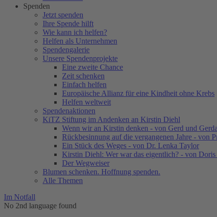
Spenden
Jetzt spenden
Ihre Spende hilft
Wie kann ich helfen?
Helfen als Unternehmen
Spendengalerie
Unsere Spendenprojekte
Eine zweite Chance
Zeit schenken
Einfach helfen
Europäische Allianz für eine Kindheit ohne Krebs
Helfen weltweit
Spendenaktionen
KiTZ Stiftung im Andenken an Kirstin Diehl
Wenn wir an Kirstin denken - von Gerd und Gerd
Rückbesinnung auf die vergangenen Jahre - von 
Ein Stück des Weges - von Dr. Lenka Taylor
Kirstin Diehl: Wer war das eigentlich? - von Dori
Der Wegweiser
Blumen schenken. Hoffnung spenden.
Alle Themen
Im Notfall
No 2nd language found