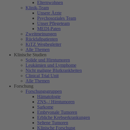
Elternwohnen
Klinik-Team
Unsere Ärzte
Psychosoziales Team
Unser Pflegeteam
MEDI-Paten
Zweitmeinungen
Rückfallpatienten
KiTZ Wegbegleiter
Alle Themen
Klinische Studien
Solide und Hirntumoren
Leukämien und Lymphome
Nicht maligne Blutkrankheiten
Clinical Trial Unit
Alle Themen
Forschung
Forschungsgruppen
Hämatologie
ZNS- / Hirntumoren
Sarkome
Embryonale Tumoren
Erbliche Krebserkrankungen
Seltene Tumoren
Klinische Forschung