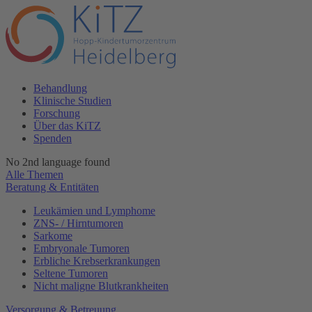
Behandlung
Klinische Studien
Forschung
Über das KiTZ
Spenden
No 2nd language found
Alle Themen
Beratung & Entitäten
Leukämien und Lymphome
ZNS- / Hirntumoren
Sarkome
Embryonale Tumoren
Erbliche Krebserkrankungen
Seltene Tumoren
Nicht maligne Blutkrankheiten
Versorgung & Betreuung