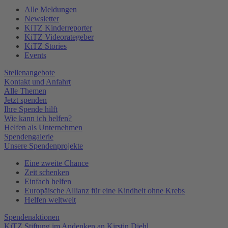
Alle Meldungen
Newsletter
KiTZ Kinderreporter
KiTZ Videorategeber
KiTZ Stories
Events
Stellenangebote
Kontakt und Anfahrt
Alle Themen
Jetzt spenden
Ihre Spende hilft
Wie kann ich helfen?
Helfen als Unternehmen
Spendengalerie
Unsere Spendenprojekte
Eine zweite Chance
Zeit schenken
Einfach helfen
Europäische Allianz für eine Kindheit ohne Krebs
Helfen weltweit
Spendenaktionen
KiTZ Stiftung im Andenken an Kirstin Diehl