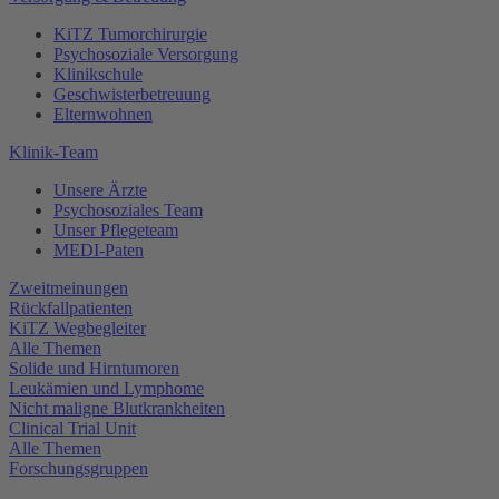
KiTZ Tumorchirurgie
Psychosoziale Versorgung
Klinikschule
Geschwisterbetreuung
Elternwohnen
Klinik-Team
Unsere Ärzte
Psychosoziales Team
Unser Pflegeteam
MEDI-Paten
Zweitmeinungen
Rückfallpatienten
KiTZ Wegbegleiter
Alle Themen
Solide und Hirntumoren
Leukämien und Lymphome
Nicht maligne Blutkrankheiten
Clinical Trial Unit
Alle Themen
Forschungsgruppen