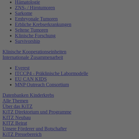
Hämatologie
ZNS- / Hirntumoren
Sarkome
Embryonale Tumoren
Erbliche Krebserkrankungen
Seltene Tumoren
Klinische Forschung
Survivorship
Klinische Kooperationseinheiten
Internationale Zusammenarbeit
Everest
ITCCP4 - Präklinische Labormodelle
EU CAN KIDS
MNP Outreach Consortium
Datenbanken Kinderkrebs
Alle Themen
Über das KiTZ
KiTZ Direktorium und Programme
KITZ Neubau
KITZ Beirat
Unsere Förderer und Botschafter
KiTZ Pressebereich