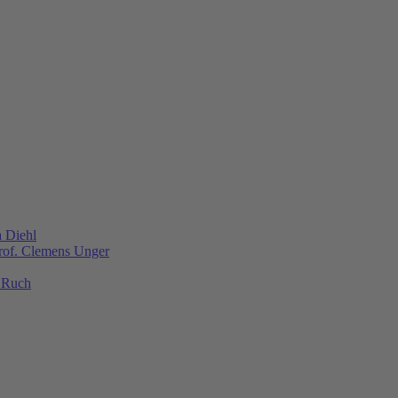
a Diehl
Prof. Clemens Unger
s Ruch