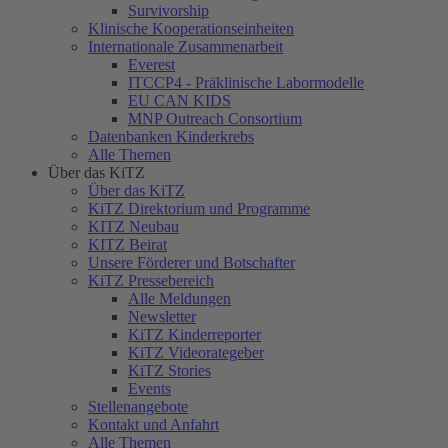
Survivorship
Klinische Kooperationseinheiten
Internationale Zusammenarbeit
Everest
ITCCP4 - Präklinische Labormodelle
EU CAN KIDS
MNP Outreach Consortium
Datenbanken Kinderkrebs
Alle Themen
Über das KiTZ
Über das KiTZ
KiTZ Direktorium und Programme
KITZ Neubau
KITZ Beirat
Unsere Förderer und Botschafter
KiTZ Pressebereich
Alle Meldungen
Newsletter
KiTZ Kinderreporter
KiTZ Videorategeber
KiTZ Stories
Events
Stellenangebote
Kontakt und Anfahrt
Alle Themen