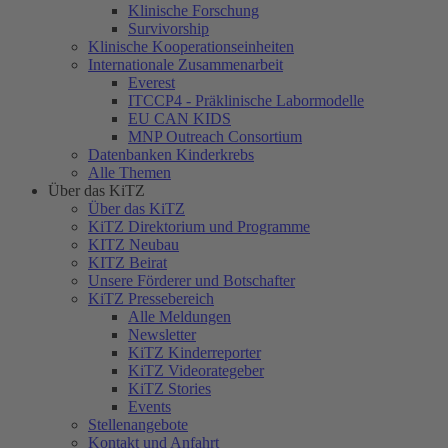
Klinische Forschung
Survivorship
Klinische Kooperationseinheiten
Internationale Zusammenarbeit
Everest
ITCCP4 - Präklinische Labormodelle
EU CAN KIDS
MNP Outreach Consortium
Datenbanken Kinderkrebs
Alle Themen
Über das KiTZ
Über das KiTZ
KiTZ Direktorium und Programme
KITZ Neubau
KITZ Beirat
Unsere Förderer und Botschafter
KiTZ Pressebereich
Alle Meldungen
Newsletter
KiTZ Kinderreporter
KiTZ Videorategeber
KiTZ Stories
Events
Stellenangebote
Kontakt und Anfahrt