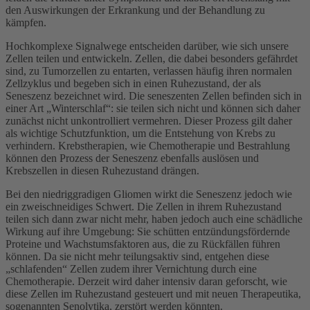
den Auswirkungen der Erkrankung und der Behandlung zu
kämpfen.
Hochkomplexe Signalwege entscheiden darüber, wie sich unsere
Zellen teilen und entwickeln. Zellen, die dabei besonders gefährdet
sind, zu Tumorzellen zu entarten, verlassen häufig ihren normalen
Zellzyklus und begeben sich in einen Ruhezustand, der als
Seneszenz bezeichnet wird. Die seneszenten Zellen befinden sich in
einer Art „Winterschlaf“: sie teilen sich nicht und können sich daher
zunächst nicht unkontrolliert vermehren. Dieser Prozess gilt daher
als wichtige Schutzfunktion, um die Entstehung von Krebs zu
verhindern. Krebstherapien, wie Chemotherapie und Bestrahlung
können den Prozess der Seneszenz ebenfalls auslösen und
Krebszellen in diesen Ruhezustand drängen.
Bei den niedriggradigen Gliomen wirkt die Seneszenz jedoch wie
ein zweischneidiges Schwert. Die Zellen in ihrem Ruhezustand
teilen sich dann zwar nicht mehr, haben jedoch auch eine schädliche
Wirkung auf ihre Umgebung: Sie schütten entzündungsfördernde
Proteine und Wachstumsfaktoren aus, die zu Rückfällen führen
können. Da sie nicht mehr teilungsaktiv sind, entgehen diese
„schlafenden“ Zellen zudem ihrer Vernichtung durch eine
Chemotherapie. Derzeit wird daher intensiv daran geforscht, wie
diese Zellen im Ruhezustand gesteuert und mit neuen Therapeutika,
sogenannten Senolytika, zerstört werden könnten.