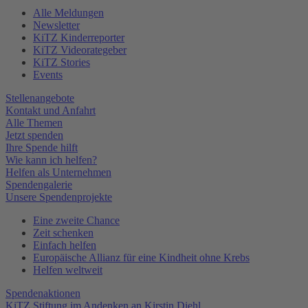
Alle Meldungen
Newsletter
KiTZ Kinderreporter
KiTZ Videorategeber
KiTZ Stories
Events
Stellenangebote
Kontakt und Anfahrt
Alle Themen
Jetzt spenden
Ihre Spende hilft
Wie kann ich helfen?
Helfen als Unternehmen
Spendengalerie
Unsere Spendenprojekte
Eine zweite Chance
Zeit schenken
Einfach helfen
Europäische Allianz für eine Kindheit ohne Krebs
Helfen weltweit
Spendenaktionen
KiTZ Stiftung im Andenken an Kirstin Diehl