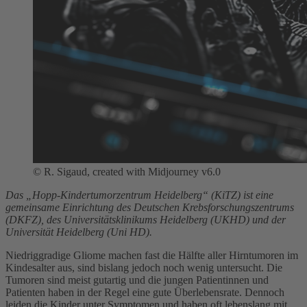
© R. Sigaud, created with Midjourney v6.0
Das „Hopp-Kindertumorzentrum Heidelberg“ (KiTZ) ist eine
gemeinsame Einrichtung des Deutschen Krebsforschungszentrums
(DKFZ), des Universitätsklinikums Heidelberg (UKHD) und der
Universität Heidelberg (Uni HD).
Niedriggradige Gliome machen fast die Hälfte aller Hirntumoren im
Kindesalter aus, sind bislang jedoch noch wenig untersucht. Die
Tumoren sind meist gutartig und die jungen Patientinnen und
Patienten haben in der Regel eine gute Überlebensrate. Dennoch
leiden die Kinder unter Symptomen und haben oft lebenslang mit