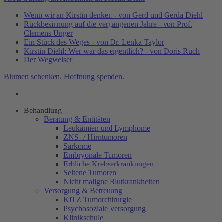
Wenn wir an Kirstin denken - von Gerd und Gerda Diehl
Rückbesinnung auf die vergangenen Jahre - von Prof.
Clemens Unger
Ein Stück des Weges - von Dr. Lenka Taylor
Kirstin Diehl: Wer war das eigentlich? - von Doris Ruch
Der Wegweiser
Blumen schenken. Hoffnung spenden.
Behandlung
Beratung & Entitäten
Leukämien und Lymphome
ZNS- / Hirntumoren
Sarkome
Embryonale Tumoren
Erbliche Krebserkrankungen
Seltene Tumoren
Nicht maligne Blutkrankheiten
Versorgung & Betreuung
KiTZ Tumorchirurgie
Psychosoziale Versorgung
Klinikschule