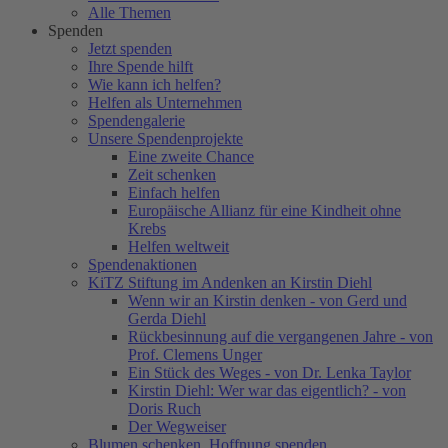
Alle Themen
Spenden
Jetzt spenden
Ihre Spende hilft
Wie kann ich helfen?
Helfen als Unternehmen
Spendengalerie
Unsere Spendenprojekte
Eine zweite Chance
Zeit schenken
Einfach helfen
Europäische Allianz für eine Kindheit ohne
Krebs
Helfen weltweit
Spendenaktionen
KiTZ Stiftung im Andenken an Kirstin Diehl
Wenn wir an Kirstin denken - von Gerd und
Gerda Diehl
Rückbesinnung auf die vergangenen Jahre - von
Prof. Clemens Unger
Ein Stück des Weges - von Dr. Lenka Taylor
Kirstin Diehl: Wer war das eigentlich? - von
Doris Ruch
Der Wegweiser
Blumen schenken. Hoffnung spenden.