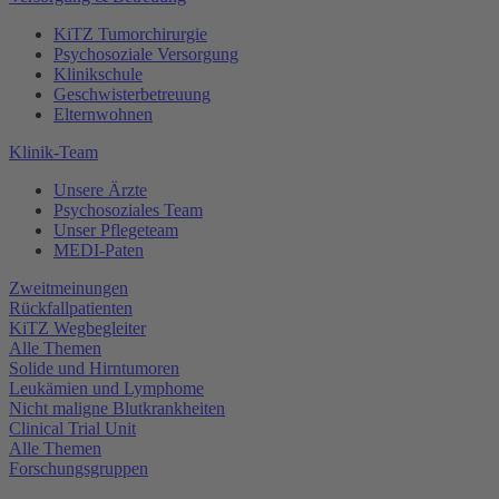
KiTZ Tumorchirurgie
Psychosoziale Versorgung
Klinikschule
Geschwisterbetreuung
Elternwohnen
Klinik-Team
Unsere Ärzte
Psychosoziales Team
Unser Pflegeteam
MEDI-Paten
Zweitmeinungen
Rückfallpatienten
KiTZ Wegbegleiter
Alle Themen
Solide und Hirntumoren
Leukämien und Lymphome
Nicht maligne Blutkrankheiten
Clinical Trial Unit
Alle Themen
Forschungsgruppen