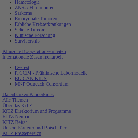
Hämatologie
ZNS- / Hirntumoren
Sarkome
Embryonale Tumoren
Erbliche Krebserkrankungen
Seltene Tumoren
Klinische Forschung
Survivorship
Klinische Kooperationseinheiten
Internationale Zusammenarbeit
Everest
ITCCP4 - Präklinische Labormodelle
EU CAN KIDS
MNP Outreach Consortium
Datenbanken Kinderkrebs
Alle Themen
Über das KiTZ
KiTZ Direktorium und Programme
KITZ Neubau
KITZ Beirat
Unsere Förderer und Botschafter
KiTZ Pressebereich