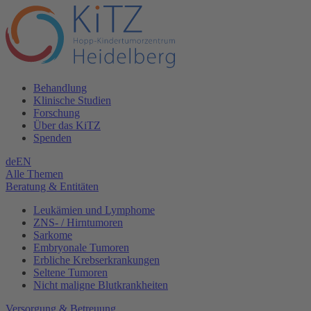
Behandlung
Klinische Studien
Forschung
Über das KiTZ
Spenden
de
EN
Alle Themen
Beratung & Entitäten
Leukämien und Lymphome
ZNS- / Hirntumoren
Sarkome
Embryonale Tumoren
Erbliche Krebserkrankungen
Seltene Tumoren
Nicht maligne Blutkrankheiten
Versorgung & Betreuung