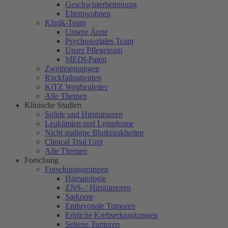
Geschwisterbetreuung
Elternwohnen
Klinik-Team
Unsere Ärzte
Psychosoziales Team
Unser Pflegeteam
MEDI-Paten
Zweitmeinungen
Rückfallpatienten
KiTZ Wegbegleiter
Alle Themen
Klinische Studien
Solide und Hirntumoren
Leukämien und Lymphome
Nicht maligne Blutkrankheiten
Clinical Trial Unit
Alle Themen
Forschung
Forschungsgruppen
Hämatologie
ZNS- / Hirntumoren
Sarkome
Embryonale Tumoren
Erbliche Krebserkrankungen
Seltene Tumoren