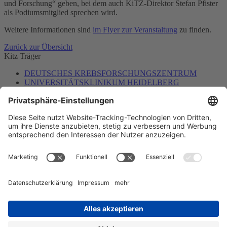
und Forschung“ geben, bei dem auch KiTZ-Direktor Stefan Pfister
als Podiumsmitglied sprechen wird.
Weitere Informationen sind
im Flyer zur Veranstaltung
zu finden.
Zurück zur Übersicht
Kitz
Träger
DEUTSCHES KREBSFORSCHUNGSZENTRUM
UNIVERSITÄTSKLINIKUM HEIDELBERG
UNIVERSITÄT HEIDELBERG
Barrierefreiheit
Datenschutz
Impressum
Kontakt
Im Notfall