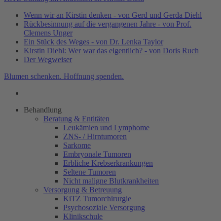
Wenn wir an Kirstin denken - von Gerd und Gerda Diehl
Rückbesinnung auf die vergangenen Jahre - von Prof.
Clemens Unger
Ein Stück des Weges - von Dr. Lenka Taylor
Kirstin Diehl: Wer war das eigentlich? - von Doris Ruch
Der Wegweiser
Blumen schenken. Hoffnung spenden.
Behandlung
Beratung & Entitäten
Leukämien und Lymphome
ZNS- / Hirntumoren
Sarkome
Embryonale Tumoren
Erbliche Krebserkrankungen
Seltene Tumoren
Nicht maligne Blutkrankheiten
Versorgung & Betreuung
KiTZ Tumorchirurgie
Psychosoziale Versorgung
Klinikschule