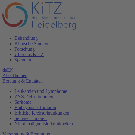
Behandlung
Klinische Studien
Forschung
Über das KiTZ
Spenden
de
EN
Alle Themen
Beratung & Entitäten
Leukämien und Lymphome
ZNS- / Hirntumoren
Sarkome
Embryonale Tumoren
Erbliche Krebserkrankungen
Seltene Tumoren
Nicht maligne Blutkrankheiten
Versorgung & Betreuung