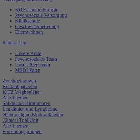
KiTZ Tumorchirurgie
Psychosoziale Versorgung
Klinikschule
Geschwisterbetreuung
Elternwohnen
Klinik-Team
Unsere Ärzte
Psychosoziales Team
Unser Pflegeteam
MEDI-Paten
Zweitmeinungen
Rückfallpatienten
KiTZ Wegbegleiter
Alle Themen
Solide und Hirntumoren
Leukämien und Lymphome
Nicht maligne Blutkrankheiten
Clinical Trial Unit
Alle Themen
Forschungsgruppen