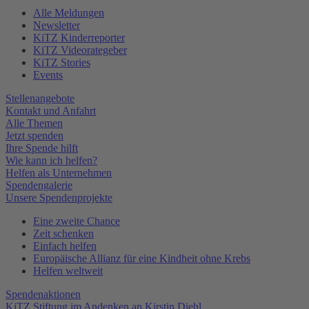
Alle Meldungen
Newsletter
KiTZ Kinderreporter
KiTZ Videorategeber
KiTZ Stories
Events
Stellenangebote
Kontakt und Anfahrt
Alle Themen
Jetzt spenden
Ihre Spende hilft
Wie kann ich helfen?
Helfen als Unternehmen
Spendengalerie
Unsere Spendenprojekte
Eine zweite Chance
Zeit schenken
Einfach helfen
Europäische Allianz für eine Kindheit ohne Krebs
Helfen weltweit
Spendenaktionen
KiTZ Stiftung im Andenken an Kirstin Diehl