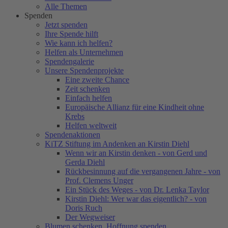
Alle Themen
Spenden
Jetzt spenden
Ihre Spende hilft
Wie kann ich helfen?
Helfen als Unternehmen
Spendengalerie
Unsere Spendenprojekte
Eine zweite Chance
Zeit schenken
Einfach helfen
Europäische Allianz für eine Kindheit ohne
Krebs
Helfen weltweit
Spendenaktionen
KiTZ Stiftung im Andenken an Kirstin Diehl
Wenn wir an Kirstin denken - von Gerd und
Gerda Diehl
Rückbesinnung auf die vergangenen Jahre - von
Prof. Clemens Unger
Ein Stück des Weges - von Dr. Lenka Taylor
Kirstin Diehl: Wer war das eigentlich? - von
Doris Ruch
Der Wegweiser
Blumen schenken. Hoffnung spenden.