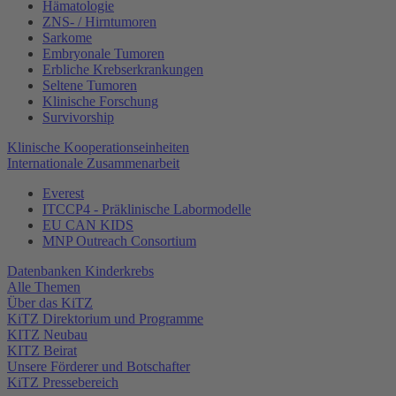
Hämatologie
ZNS- / Hirntumoren
Sarkome
Embryonale Tumoren
Erbliche Krebserkrankungen
Seltene Tumoren
Klinische Forschung
Survivorship
Klinische Kooperationseinheiten
Internationale Zusammenarbeit
Everest
ITCCP4 - Präklinische Labormodelle
EU CAN KIDS
MNP Outreach Consortium
Datenbanken Kinderkrebs
Alle Themen
Über das KiTZ
KiTZ Direktorium und Programme
KITZ Neubau
KITZ Beirat
Unsere Förderer und Botschafter
KiTZ Pressebereich