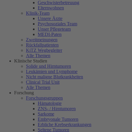
Geschwisterbetreuung
Elternwohnen
Klinik-Team
Unsere Ärzte
Psychosoziales Team
Unser Pflegeteam
MEDI-Paten
Zweitmeinungen
Rückfallpatienten
KiTZ Wegbegleiter
Alle Themen
Klinische Studien
Solide und Hirntumoren
Leukämien und Lymphome
Nicht maligne Blutkrankheiten
Clinical Trial Unit
Alle Themen
Forschung
Forschungsgruppen
Hämatologie
ZNS- / Hirntumoren
Sarkome
Embryonale Tumoren
Erbliche Krebserkrankungen
Seltene Tumoren