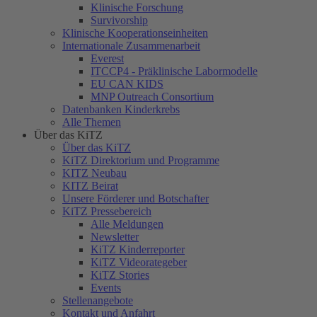
Klinische Forschung
Survivorship
Klinische Kooperationseinheiten
Internationale Zusammenarbeit
Everest
ITCCP4 - Präklinische Labormodelle
EU CAN KIDS
MNP Outreach Consortium
Datenbanken Kinderkrebs
Alle Themen
Über das KiTZ
Über das KiTZ
KiTZ Direktorium und Programme
KITZ Neubau
KITZ Beirat
Unsere Förderer und Botschafter
KiTZ Pressebereich
Alle Meldungen
Newsletter
KiTZ Kinderreporter
KiTZ Videorategeber
KiTZ Stories
Events
Stellenangebote
Kontakt und Anfahrt